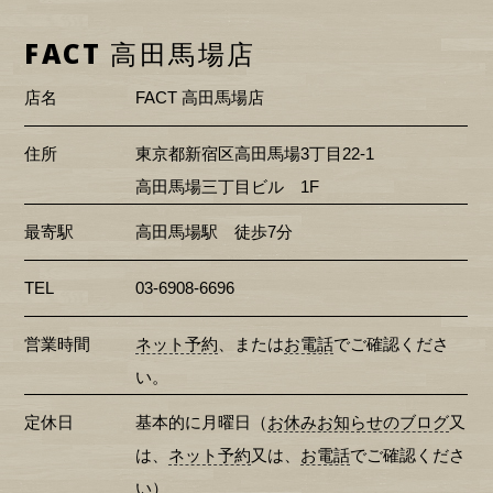
FACT 高田馬場店
店名
FACT 高田馬場店
住所
東京都新宿区高田馬場3丁目22-1
高田馬場三丁目ビル 1F
最寄駅
高田馬場駅 徒歩7分
TEL
03-6908-6696
営業時間
ネット予約
、または
お電話
でご確認くださ
い。
定休日
基本的に月曜日（
お休みお知らせのブログ
又
は、
ネット予約
又は、
お電話
でご確認くださ
い）