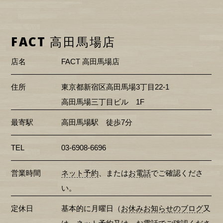
FACT 高田馬場店
店名
FACT 高田馬場店
住所
東京都新宿区高田馬場3丁目22-1
高田馬場三丁目ビル 1F
最寄駅
高田馬場駅 徒歩7分
TEL
03-6908-6696
営業時間
ネット予約
、または
お電話
でご確認くださ
い。
定休日
基本的に月曜日（
お休みお知らせのブログ
又